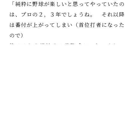
「純粋に野球が楽しいと思ってやっていたの
は、プロの２，３年でしょうね。 それ以降
は番付が上がってしまい（首位打者になった
ので）
後はそれを維持する義務感だったですね」
と。
私も62歳を定年とするまでは、仕事の数
字、例えば通信会員数、ナビ数、教室の生徒
数、地方の講演での参加者数に加えて、会計
士が報告してくる収入の前年との比較など、
数字に一喜一憂していたな
男が持っているテステストロンという男性