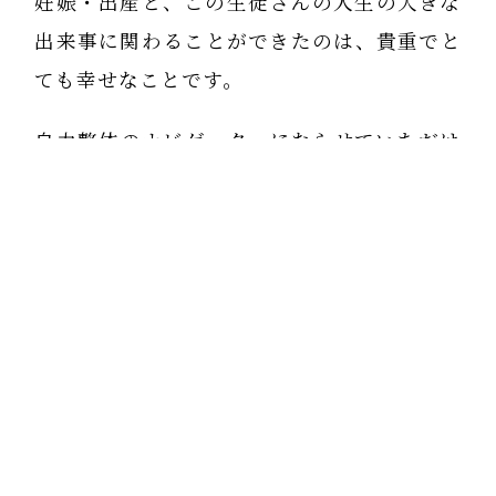
妊娠・出産と、この生徒さんの人生の大きな
出来事に関わることができたのは、貴重でと
ても幸せなことです。
自力整体のナビゲーターにならせていただけ
からこそだと思います。
本当に感謝です。
（ 注 写真と文章は関係ありません）