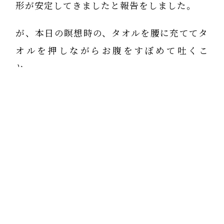
形が安定してきましたと報告をしました。
が、本日の瞑想時の、タオルを腰に充ててタ
オルを押しながらお腹をすぼめて吐くこ
と・・・
背中を広げながら吸う・・・とお腹が膨らむ
ことに気が付きました。
私は、今日までの自分で感じた三日月瞑想時
の誘導を背中側の肺を縦に広げながら、横隔
膜をさげるイメージで・・・吸う と誘導
しておりました。
今日の研修で、背中を広げながら・・・吸