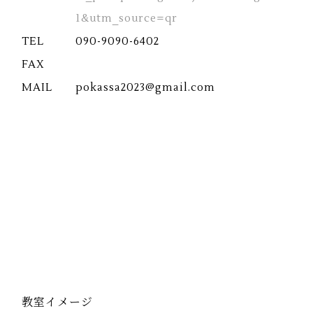
1&utm_source=qr
TEL
090-9090-6402
FAX
MAIL
pokassa2023@gmail.com
教室イメージ