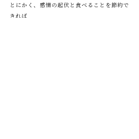
とにかく、感情の起伏と食べることを節約で
きれば
足腰も衰えることなく、介護の心配もない。
心の安定と少食生活ができれば、楽に年を取
れる。
だけども、神経の擦り減らしがあれば、
食べることで発散するのが人間だから、困る
よね。
心を安定させることができる人しか整食法は
できないし、
整食法ができてこそ自力整体の自分教室が可
能だということだ。