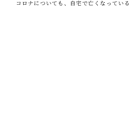
コロナについても、自宅で亡くなっている
人がほとんどいなくて
みな病院で亡くなっているのは、病院での
処置が正しくないのではないのか？
と私は疑ってしまうのである。
こういう性格を「へそまがり」というのだ
ろうが、常識を疑うのは大事。
地球が太陽を回っていると唱えたガリレオ
も「へそまがり」と言われただろう。
同調圧力の強い日本では生きづらい人間