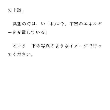
矢上談。
冥想の時は、い「私は今、宇宙のエネルギ
ーを充電している」
という 下の写真のようなイメージで行っ
てください。
あなたの顔と胸がソーラーパネルになるの
です。そして充電したエネルギーを今度は自
力整体で身体の隅々まで流していくのです。
そして流し終わったらまた冥想で充電、自
力で流すの繰り返し。