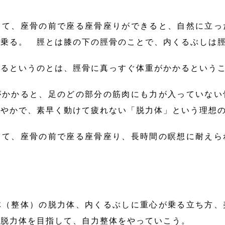
て、座骨の前で座る座骨座りができると、自然に立っ
が乗る。 脛とは膝の下の脛骨のことで、内くるぶしは
乗るというのとは、脛骨に真っすぐ体重がかかるという
がかかると、足のどの部分の筋肉にも力が入っていない
なやかで、素早く動けて疲れない「脱力体」という理想
てて、座骨の前で座る座骨座り、長時間の瞑想に耐えら
（整体）の脱力体、内くるぶしに重心が乗る立ち方、
い脱力体を目指して、自力整体をやっていこう。