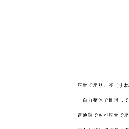
座骨で座り、脛（す
自力整体で目指して
普通誰でもが座骨で