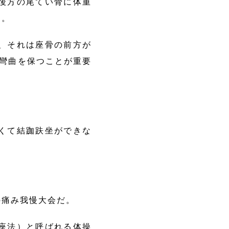
後方の尾てい骨に体重
う。
、それは座骨の前方が
字彎曲を保つことが重要
くて結跏趺坐ができな
。
痛み我慢大会だ。
座法）と呼ばれる体操