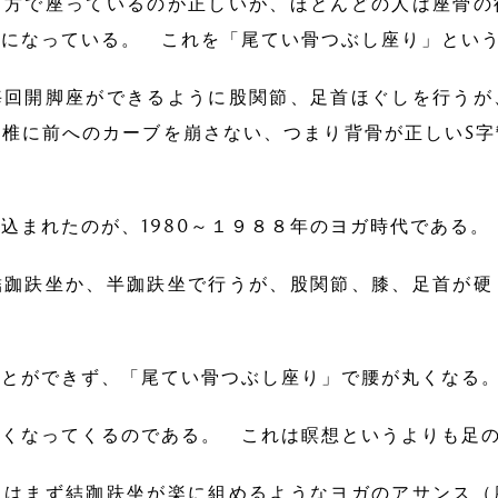
前方で座っているのが正しいが、ほとんどの人は座骨の
傾になっている。 これを「尾てい骨つぶし座り」とい
回開脚座ができるように股関節、足首ほぐしを行うが
椎に前へのカーブを崩さない、つまり背骨が正しいS
まれたのが、1980～１９８８年のヨガ時代である。
跏趺坐か、半跏趺坐で行うが、股関節、膝、足首が硬
とができず、「尾てい骨つぶし座り」で腰が丸くなる
くなってくるのである。 これは瞑想というよりも足の
人はまず結跏趺坐が楽に組めるようなヨガのアサンス（