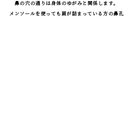
鼻の穴の通りは身体のゆがみと関係します。
メンソールを使っても肩が詰まっている方の鼻孔
が狭くなっているので通りは悪いままでしょう。
無理をしないで、これまでの３０秒呼吸法と１分
間の息止めをやれば良いでしょう。
そして時々片鼻呼吸をやってみて、通りを確認
してみてください。
また、吸った息は両鼻孔を指で押さえて、息を
止めています。