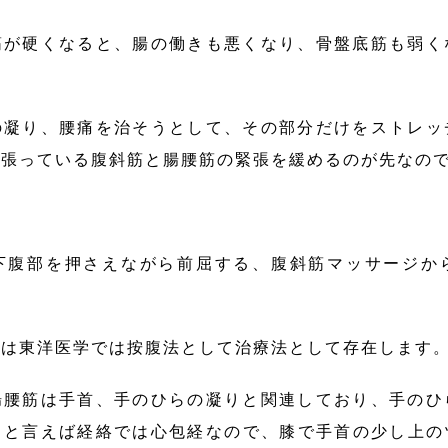
筋が硬くなると、腸の働きも悪くなり、骨盤底筋も弱く
凝り、腰痛を治そうとして、その部分だけをストレッ
っ張っている腹斜筋と腸腰筋の緊張を緩めるのが先なの
腹部を押さえながら前屈する、腹斜筋マッサージか
ジは東洋医学では按腹法として治療法として存在します
腰筋は手首、手のひらの凝りと関連しており、手のひ
らと言えば経絡では心包経なので、膝で手首の少し上の