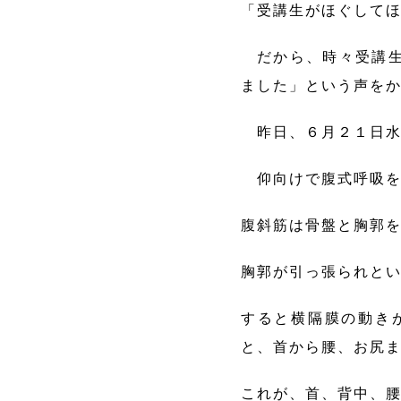
「受講生がほぐして
だから、時々受講生
ました」という声を
昨日、６月２１日水
仰向けで腹式呼吸を
腹斜筋は骨盤と胸郭
胸郭が引っ張られと
すると横隔膜の動き
と、首から腰、お尻
これが、首、背中、