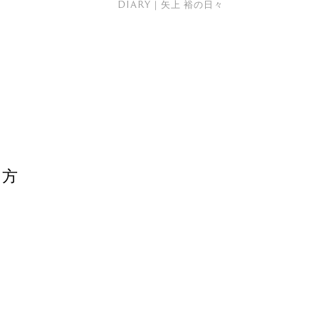
DIARY｜矢上 裕の日々
め方