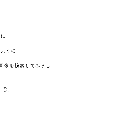
時に
るように
画像を検索してみまし
 ①）