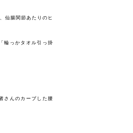
が、仙腸関節あたりのヒ
「輪っかタオル引っ掛
者さんのカーブした腰