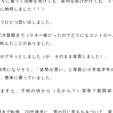
ころに通って治療を受けても、疑問を投げかけても、ス
常に納得しました！！！
もうひとつ思い出しました。
で大股開きで（スキー板だったのでどうにもコントロ
て転んだことがありました。
りがグキッとしました（が、そのまま放置しました）。
側湾になりそう」「姿勢が悪い」と母親に小学低学年
時、整体に通っていました。
せますと、子供の頃から（元から？）背骨？股関節
開きで転倒、20代後半に、雪の日に尻もちをついて、