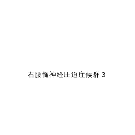
右腰髄神経圧迫症候群３