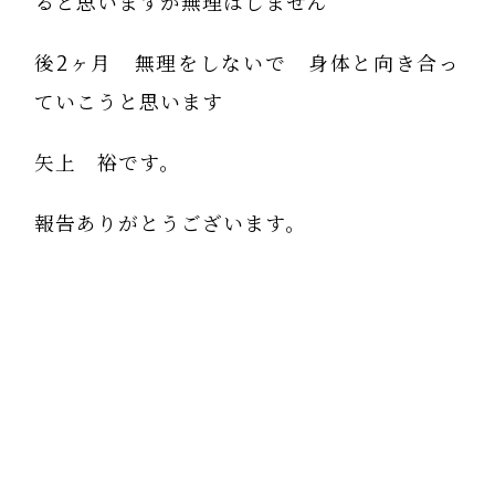
ると思いますが無理はしません
後2ヶ月 無理をしないで 身体と向き合っ
ていこうと思います
矢上 裕です。
報告ありがとうございます。
確かに４０歳を過ぎてからは、「筋肉が減り
脂肪が増える」という身体に変化します。
これは自然の原理で、原始時代に生きていた
私たちの先祖は、筋肉を使う狩りの仕事や、
女性の出産はは３０代までで、４０を過ぎる