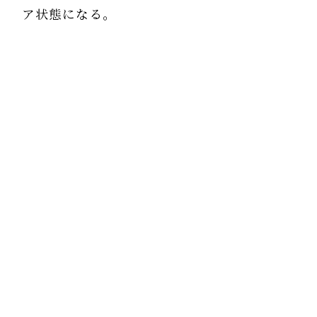
ア状態になる。
いいとこなしである。
下の写真は糖質制限中の顔である・
痩せてはいるが、いかにも老化した顔になっ
た。