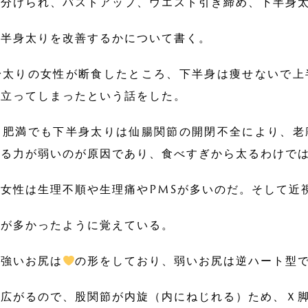
分けられ、バストアップ、ウエスト引き締め、下半身
半身太りを改善するかについて書く。
太りの女性が断食したところ、下半身は痩せないで上
目立ってしまったという話をした。
肥満でも下半身太りは仙腸関節の開閉不全により、老
する力が弱いのが原因であり、食べすぎから太るわけで
女性は生理不順や生理痛やPMSが多いのだ。そして近
が多かったように覚えている。
強いお尻は
の形をしており、弱いお尻は逆ハート型
広がるので、股関節が内旋（内にねじれる）ため、Ｘ