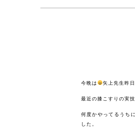
今晩は
矢上先生昨
最近の膝こすりの実
何度かやってるうち
した。