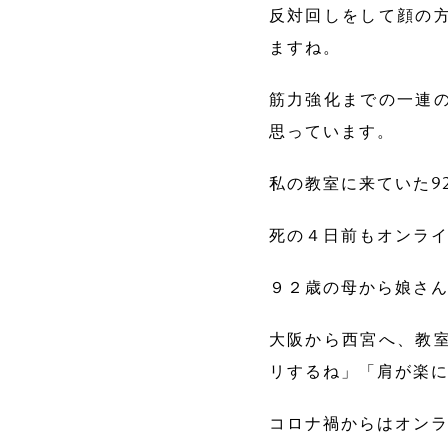
反対回しをして顔の
ますね。
筋力強化までの一連
思っています。
私の教室に来ていた9
死の４日前もオンラ
９２歳の母から娘さ
大阪から西宮へ、教
リするね」「肩が楽
コロナ禍からはオン