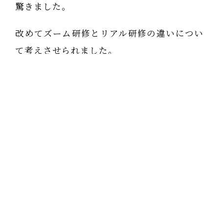
驚きました。
改めてズーム研修とリアル研修の違いについ
て考えさせられました。
リアルだと先生や皆と一緒にいる空気や雰囲
気に包まれます。
先生のオーラも直接浴びることができます。
これが大きいのかと思ったりします。
でも、昨日の講義ではイライラやソワソワが
痛みを起こすと習いました。
ズーム研修では先生から「研修前に風呂に入