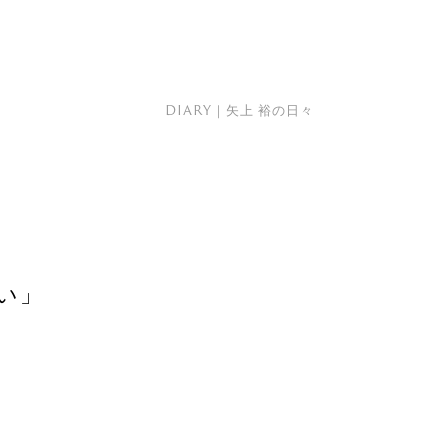
DIARY｜矢上 裕の日々
い」