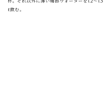
杯。それ以外に薄い梅酢ウォーターを1.2〜1.5
ℓ飲む。
・初日、2日目は空腹を感じた時に皮を剥い
たトマトを入れた味噌汁や、薄い甘酒を飲ん
だ。
・3日目に強い頭痛があり夕方から翌日まで
は何もできず寝るばかりでしたが、翌朝はス
ッキリと目覚め、そして左首の詰まりが取
れ、スムーズに回せるようになっていまし
た！
自力整体だけではなかなか取れなかった凝り