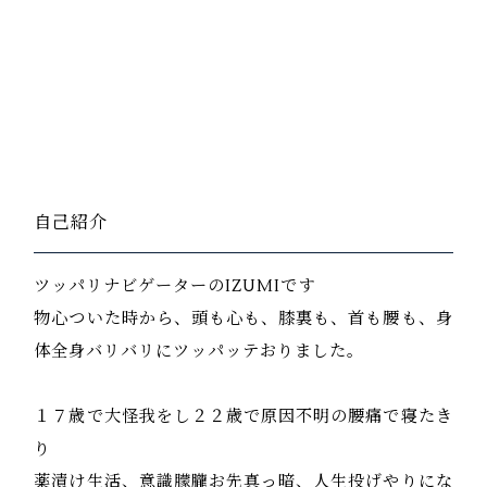
自己紹介
ツッパリナビゲーターのIZUMIです
物心ついた時から、頭も心も、膝裏も、首も腰も、身
体全身バリバリにツッパッテおりました。
１７歳で大怪我をし２２歳で原因不明の腰痛で寝たき
り
薬漬け生活、意識朦朧お先真っ暗、人生投げやりにな