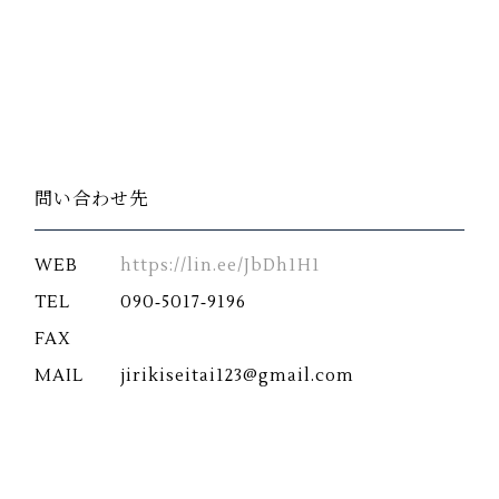
問い合わせ先
WEB
https://lin.ee/JbDh1H1
TEL
090‐5017‐9196
FAX
MAIL
jirikiseitai123@gmail.com