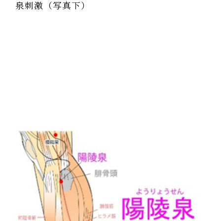
泉刺激（写真下）