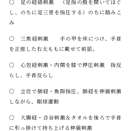
〇 足の経絡刺激 （足指の股を開いてほぐ
し、のちに足三里を指圧する）のちに踏みこ
み
〇 三焦経刺激 手の甲を床につけ、手首
を正座した右太ももに載せて前屈。
〇 心包経刺激・内関を膝で押圧刺激 指反
らし、手首反らし
〇 立位で肺経・魚際指圧、肺経を伸展刺激
しながら、眼球運動
〇 大腸経・合谷刺激＆タオルを後ろで手首
に引っ掛けて持ち上げる伸展刺激