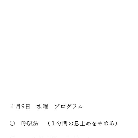
４月9日 水曜 プログラム
〇 呼吸法 （１分間の息止めをやめる）