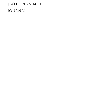
DATE : 2025.04.10
JOURNAL｜