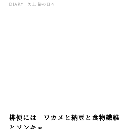
DIARY｜矢上 裕の日々
排便には ワカメと納豆と食物繊維
とソンキョ