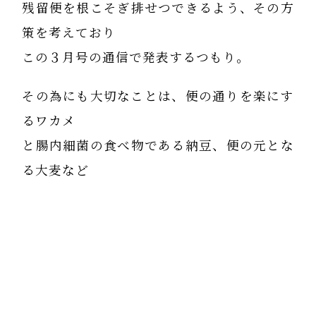
残留便を根こそぎ排せつできるよう、その方
策を考えており
この３月号の通信で発表するつもり。
その為にも大切なことは、便の通りを楽にす
るワカメ
と腸内細菌の食べ物である納豆、便の元とな
る大麦など
食物繊維の豊富な雑穀米は大腸がんの予防三
食である。
さあ、雑穀米、海藻、納豆の力を借りて、
腸内の老廃物の排除をしようではないか。
朝起きて五分間は、ソンキョをして腰を反ら