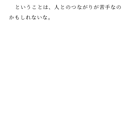
ということは、人とのつながりが苦手なの
かもしれないな。
指導者として人前に出る仕事は、結構なプ
レッシャーがあり、
それが痛風になっているとつくづく思っ
た。
今、それがないので、発作が出ないのだ
な。
どうしよう。この快適な暮らしに慣れてし
まいそう。
月曜、水曜、金曜の 夜7時のオンライン