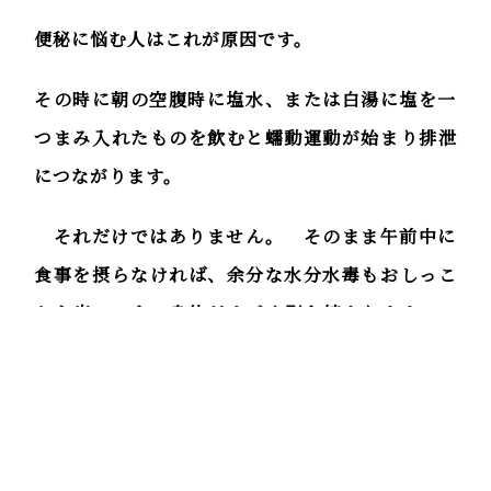
便秘に悩む人はこれが原因です。
その時に朝の空腹時に塩水、または白湯に塩を一
つまみ入れたものを飲むと蠕動運動が始まり排泄
につながります。
それだけではありません。 そのまま午前中に
食事を摂らなければ、余分な水分水毒もおしっこ
から出ていき、身体がすごく引き締まります。
見た目だけでなく、精神も引き締まって活力が出
てきますので、朝の海塩入り白湯と、朝食ぬきを
やってみてください。
それと同時に夜のメガネやコンタクト外し＆目