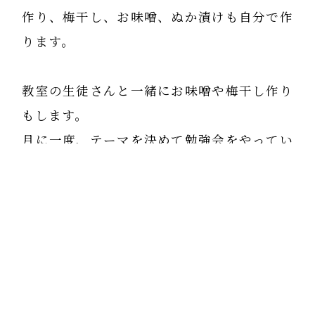
作り、梅干し、お味噌、ぬか漬けも自分で作
ります。
教室の生徒さんと一緒にお味噌や梅干し作り
もします。
月に一度、テーマを決めて勉強会をやってい
ますが、それと別に、試食つきの「食の勉強
会」も毎月やっています。
お野菜を生徒さんにも販売しているので食を
伝えやすいですが、どう実践するかはそれぞ
れにお任せしています。
パン食をごはんに変え、いいお塩やお味噌を
摂るようになって、体調が変わった方はたく