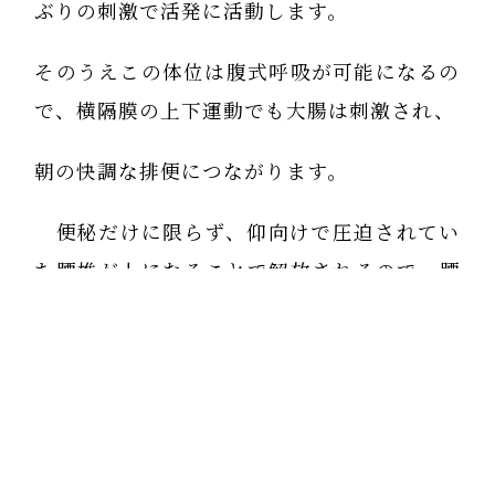
ぶりの刺激で活発に活動します。
そのうえこの体位は腹式呼吸が可能になるの
で、横隔膜の上下運動でも大腸は刺激され、
朝の快調な排便につながります。
便秘だけに限らず、仰向けで圧迫されてい
た腰椎が上になることで解放されるので、腰
椎間が拡がります。
その腰椎の隙間から内臓に行く自律神経や
血管が通っているので、
神経や血管の解放によりより内臓への活動命