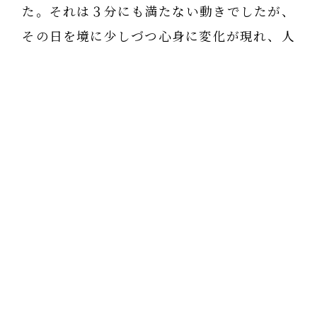
た。それは３分にも満たない動きでしたが、
その日を境に少しづつ心身に変化が現れ、人
生が好転し始めました。今の私があるのもあ
の日のおかげだと思っています。
最後にみなさんにお願いがあります。
1週間以内に各自の教室、SNSなどで本の宣
伝やアマゾンレビューしていただきたいで
す。
出版社によると出版後から1週間の動きが今
後の書店に本が並ぶかどうかの重要な期間な
のだそうです。どうか宜しくお願いいたしま