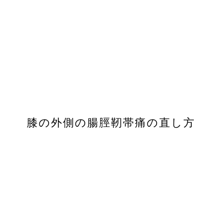
膝の外側の腸脛靭帯痛の直し方