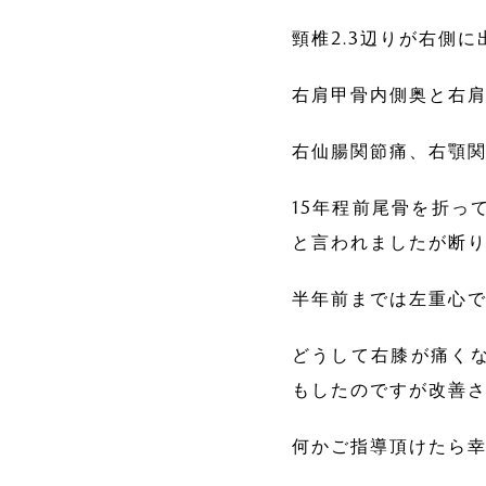
頸椎2.3辺りが右側
右肩甲骨内側奥と右
右仙腸関節痛、右顎
15年程前尾骨を折っ
と言われましたが断
半年前までは左重心
どうして右膝が痛く
もしたのですが改善
何かご指導頂けたら