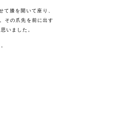
せて膝を開いて座り、
す。その爪先を前に出す
と思いました。
た。