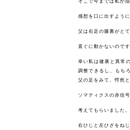
そこで今までは私が
感想を口に出すよう
父は右足の腿裏がと
直ぐに動かないので
幸い私は健康と異常
調整できるし、もち
父の足をみて、愕然
ソマティクスの赤信
考えてもらいました
右ひじと左ひざをね