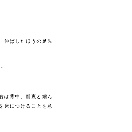
、伸ばしたほうの足先
た。
右は背中、腿裏と縮ん
を床につけることを意
。