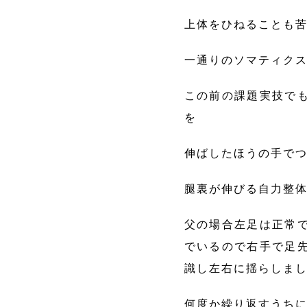
上体をひねることも
一通りのソマティク
この前の課題実技で
を
伸ばしたほうの手で
腿裏が伸びる自力整
父の場合左足は正常
でいるので右手で足
識し左右に揺らしま
何度か繰り返すうち