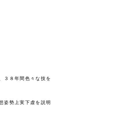
、３８年間色々な技を
想姿勢上実下虚を説明