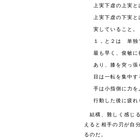
上実下虚の上実と
上実下虚の下実と
実していること。
１，と２は 単独
最も早く、俊敏に
あり、膝を突っ張
目は一転を集中す
手は小指側に力を
行動した後に疲れ
結構、難しく感じる
えると相手の刃が自
るのだ。