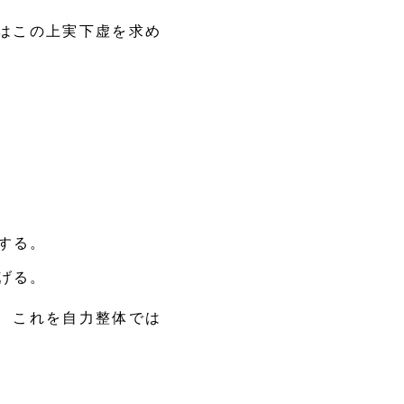
はこの上実下虚を求め
する。
げる。
 これを自力整体では