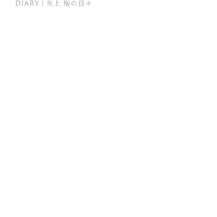
DIARY｜矢上 裕の日々