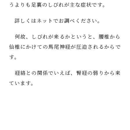
うよりも足裏のしびれが主な症状です。
詳しくはネットでお調べください。
何故、しびれが来るかというと、腰椎から
仙椎にかけての馬尾神経が圧迫されるからで
す。
経絡との関係でいえば、腎経の弱りから来
ています。
直接腰椎下部と仙椎を動かして、馬尾神経
の圧迫を解放する実技が有効です。
仰向け、立膝、膝の内側こすり回しが良い