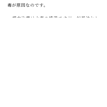
毒が原因なのです。
根本治療は水毒の排泄ですが、対処法とし
て、
眼筋が硬くなっているので、眼球が上下左右
斜めに広く偏りなく動くように運動する。
動くときに三半規管に水が揺れないように、
頭を下げる時は顎を上げて正面を見ながら下
げる。
めまいがしたら、耳を水平に保つと おさま
る。
などに気をつけさせてください。 下の写