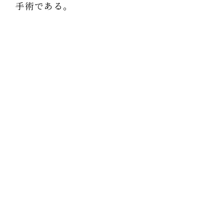
手術である。
モーズリーはこの研究結果からはっきりと
悟った。
「私の外科手術は、全然これらの患者の役に
立っていなかったのです。 膝関節炎の手術
の成功は、全てプラシーボ効果によるものだ
ったのです」
この研究はテレビのニュースでも紹介され
た。
プラシーボグループの患者が、歩いたり、バ
スケットボールをしたりといった手術前には