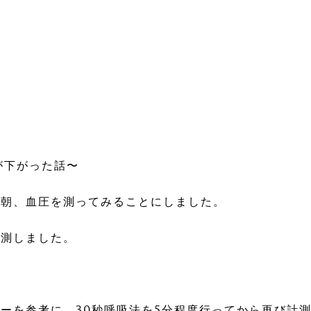
す
が下がった話〜
い朝、血圧を測ってみることにしました。
計測しました。
ーを参考に、30秒呼吸法を5分程度行ってから再び計