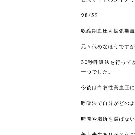
98/59
収縮期血圧も拡張期
元々低めなほうです
30秒呼吸法を行って
一つでした。
今後は白衣性高血圧
呼吸法で自分がどの
時間や場所を選ばな
矢上先生ありがとう