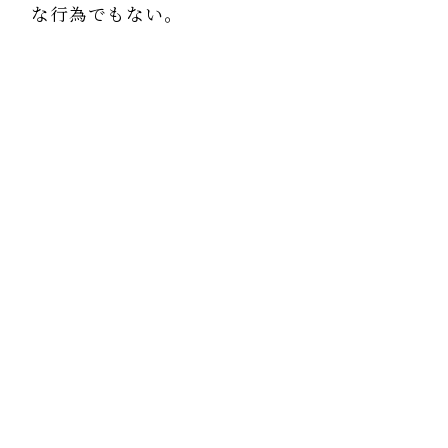
な行為でもない。
息をすることや、自分がかゆいところをかく
ことと同じくらい自然なことなのだ。
もっと他者への信頼感がある、そんな社会
であってほしい。 自殺以外の選択肢は必ず
あると信じてほしい。