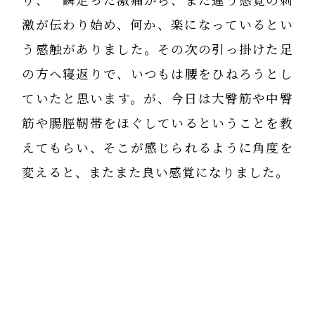
り、一瞬走った激痛から、また違う感覚の刺
激が伝わり始め、何か、楽になっているとい
う感触がありました。その次の引っ掛けた足
の方へ寝返りで、いつもは腰をひねろうとし
ていたと思います。が、今日は大臀筋や中臀
筋や腸脛靭帯をほぐしているということを教
えてもらい、そこが感じられるように角度を
変えると、またまた良い感覚になりました。
そして、2回目立ち上がった時に、「あっ歩
けるかも！」と感じ、それまでの激痛が、ほ
とんど感じられなくなっていました。
最後の「つま先前後歩き」と「しゃがみ」を