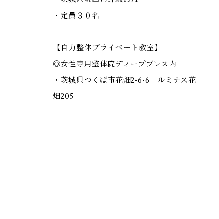
・定員３０名
【自力整体プライベート教室】
◎女性専用整体院ディープブレス内
・茨城県つくば市花畑2-6-6 ルミナス花
畑205
＊妊婦さんの為の『安産自力整体』は整体
院ディープブレス内で開催されるマンツー
マン教室をお勧めしております。
日時
＊参加受け入れ可能なクラスのみ掲載して