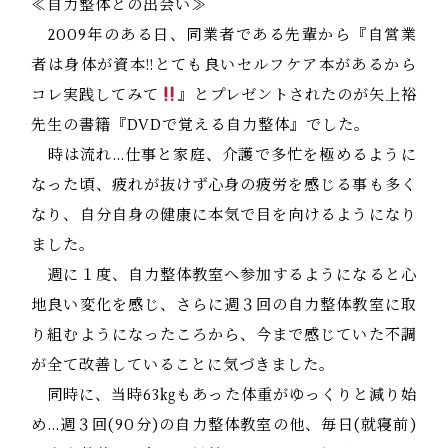
≪自力整体との出会い≫
2009年のある日、同業者である先輩から『自営業
者は身体が資本!!とても良いセルフケア本があるから
コレ実践してみて
』とプレゼントされたのが矢上裕
先生の書籍『DVDで覚える自力整体』でした。
時は流れ…仕事と家庭、介護で多忙を極めるように
なった頃、疲れが抜けず心身の疲労を感じる事も多く
なり、自分自身の健康に本気で目を向けるようになり
ました。
週に１度、自力整体教室へ参加するようになると心
地良い変化を感じ、さらに週３回の自力整体教室に取
り組むようになったころから、今まで感じていた不調
が全て改善していることに気づきました。
同時に、当時63㎏もあった体重がゆっくりと減り始
め…週３回(90分)の自力整体教室の他、毎日(就寝前)