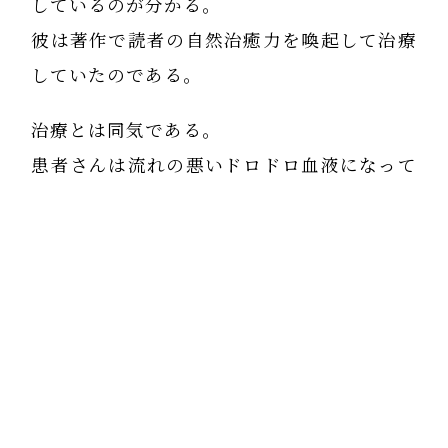
しているのが分かる。
彼は著作で読者の自然治癒力を喚起して治療
していたのである。
治療とは同気である。
患者さんは流れの悪いドロドロ血液になって
いる。治療家は流れの良いサラサラ血液だ。
治療家は自分のサラサラ血液を相手のドロド
ロ血液に注入して、サラサラ血液に近づけ
る。すると、流れが良くなり治癒する。
そう、治療とは治療家の血を患者さんに輸血
するように、治療家の心の波動を相手に感染
させることなのだと思う。