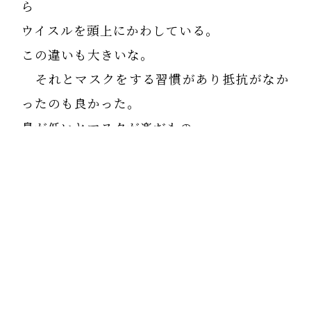
ら
ウイスルを頭上にかわしている。
この違いも大きいな。
それとマスクをする習慣があり抵抗がなか
ったのも良かった。
鼻が低いとマスクが楽だもの。
このコロナをきっかけに自己免疫を強化す
る
予防医学が定着すればいい。
かかっても耐えられる身体を作る。
イギリスなどはその方向になってきている
そうだ。