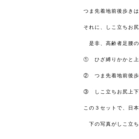
つま先着地前後歩き
それに、しこ立ちお
是非、高齢者足腰の
① ひざ縛りかかと
② つま先着地前後
③ しこ立ちお尻上
この３セットで、日
下の写真がしこ立ち