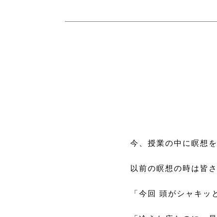
今、授業の中に瞑想を
以前の瞑想の時は皆
「今回 頭がシャキッ