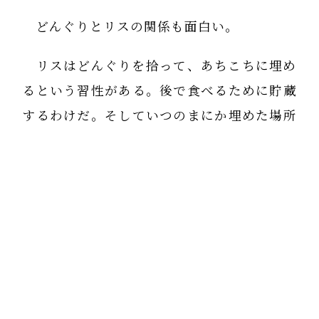
どんぐりとリスの関係も面白い。
リスはどんぐりを拾って、あちこちに埋め
るという習性がある。後で食べるために貯蔵
するわけだ。そしていつのまにか埋めた場所
を忘れる。そしてその場所からドングリが芽
を出し、大木へと育っていくのだ。
植物って考えていないようで、周到に子孫
を残そうと考えているのだな。
チアシードやキウイには悪いが、人間は種
を食べても野原に蒔かずに、便器に出してし
まう。