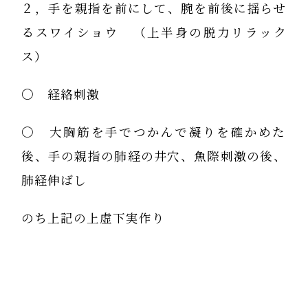
２，手を親指を前にして、腕を前後に揺らせ
るスワイショウ （上半身の脱力リラック
ス）
〇 経絡刺激
〇 大胸筋を手でつかんで凝りを確かめた
後、手の親指の肺経の井穴、魚際刺激の後、
肺経伸ばし
のち上記の上虚下実作り
〇 心、小腸経と目は深い関係があり、まず
眼窩指圧、ぼんのくぼ指圧をやってから、手