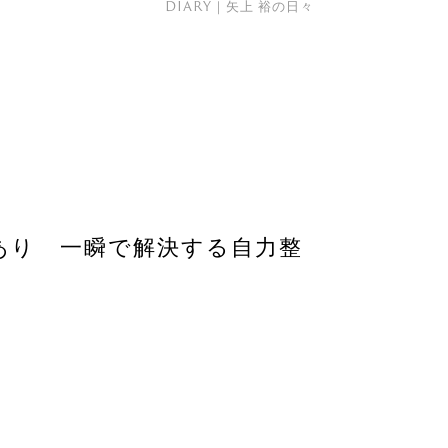
DIARY｜矢上 裕の日々
あり 一瞬で解決する自力整