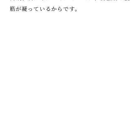
筋が凝っているからです。
骨盤と肋骨に繋がっている腹筋が無意識で常
に緊張していると、胸を下に下げます。だか
ら腹筋を柔らかくする必要がある。腹筋が軟
らかくなれば胸が持ち上がり⇒腰に力を入れ
て反らせようとしなくなる⇒すると前に飛び
出していた腰椎が元の位置に戻る⇒狭窄症が
治っている。
という図式がなりたつのです。
もし整形外科の先生が患者さんの腰やおな
かに触れてくれさえすれば、この事はすぐに