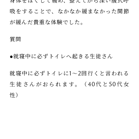
身体をほぐして緩め、整えてから深い腹式呼
吸をすることで、なかなか緩まなかった関節
が緩んだ貴重な体験でした。
質問
●就寝中に必ずトイレへ起きる生徒さん
就寝中に必ずトイレに1〜2回行くと言われる
生徒さんがおられます。（40代と50代女
性）
私自身、夜中に目が覚めてもまたすぐに寝て
しまうので、トイレに起きることはほとんど
ありません。