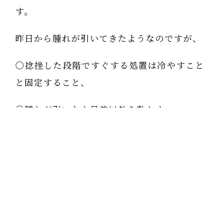
す。
昨日から腫れが引いてきたようなのですが、
〇捻挫した段階ですぐする処置は冷やすこと
と固定すること、
〇腫れが引いたら足首以外を動かす、
〇断裂のところに筋ができてきたら固定をや
めて患部を動かす、
という対処であっていますか？
いい機会なので、正しい処置を知りたいで