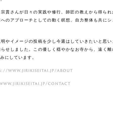
、宗貫さんが日々の実践や修行、師匠の教えから得られ
体へのアプローチとしての動く瞑想、自力整体も共にシ
説明やイメージの投稿を少し今週はしていきたいと思い
知らせしました。この優しく穏やかなお寺から、遠く離
しみにしています。
://www.jirikiseitai.jp/about
www.jirikiseitai.jp/contact