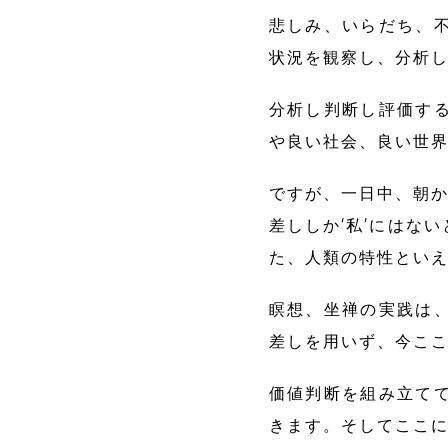
悲しみ、いらだち、
状況を観察し、分析
分析し判断し評価す
や良い社会、良い世
ですが、一日中、朝か
差ししか‘私’にはな
た、人類の特性とい
瞑想、坐禅の実践は
差しを用いず、今こ
価値判断を組み立て
きます。そしてここ