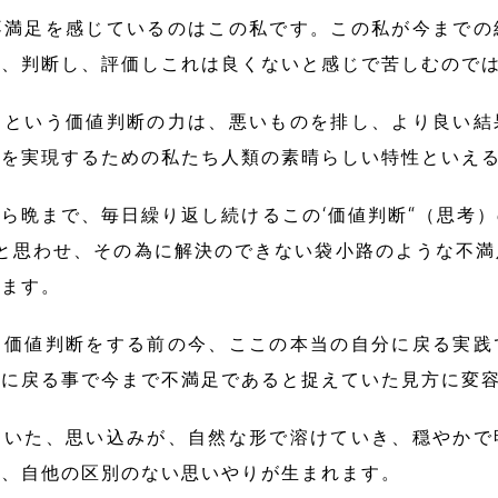
不満足を感じているのはこの私です。この私が今までの
し、判断し、評価しこれは良くないと感じで苦しむので
るという価値判断の力は、悪いものを排し、より良い結
界を実現するための私たち人類の素晴らしい特性といえ
ら晩まで、毎日繰り返し続けるこの‘価値判断“（思考
いと思わせ、その為に解決のできない袋小路のような不
えます。
、価値判断をする前の今、ここの本当の自分に戻る実践
こに戻る事で今まで不満足であると捉えていた見方に変
ていた、思い込みが、自然な形で溶けていき、穏やかで
に、自他の区別のない思いやりが生まれます。