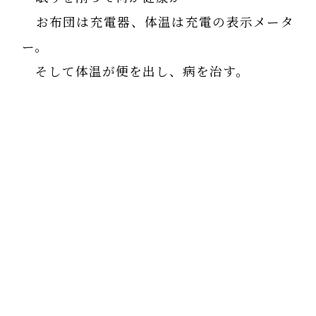
お布団は充電器、体温は充電の表示メータ
ー。
そして体温が便を出し、病を治す。
冷たいビールで胃を冷やしている人の
気が知れないな。
まさに内臓虐待罪である。
体温を下げないのは、体温以下の物を口に
入れないことから始めなければならない。